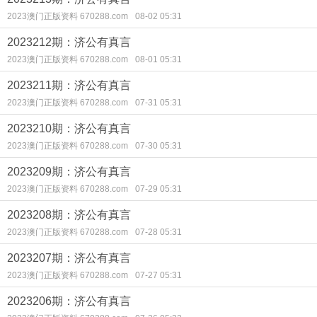
2023澳门正版资料 670288.com
08-02 05:31
2023212期：济公有真言
2023澳门正版资料 670288.com
08-01 05:31
2023211期：济公有真言
2023澳门正版资料 670288.com
07-31 05:31
2023210期：济公有真言
2023澳门正版资料 670288.com
07-30 05:31
2023209期：济公有真言
2023澳门正版资料 670288.com
07-29 05:31
2023208期：济公有真言
2023澳门正版资料 670288.com
07-28 05:31
2023207期：济公有真言
2023澳门正版资料 670288.com
07-27 05:31
2023206期：济公有真言