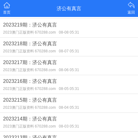
济公有真言
首页
返回
2023219期：济公有真言
2023澳门正版资料 670288.com
08-08 05:31
2023218期：济公有真言
2023澳门正版资料 670288.com
08-07 05:31
2023217期：济公有真言
2023澳门正版资料 670288.com
08-06 05:31
2023216期：济公有真言
2023澳门正版资料 670288.com
08-05 05:31
2023215期：济公有真言
2023澳门正版资料 670288.com
08-04 05:31
2023214期：济公有真言
2023澳门正版资料 670288.com
08-03 05:31
2023213期：济公有真言