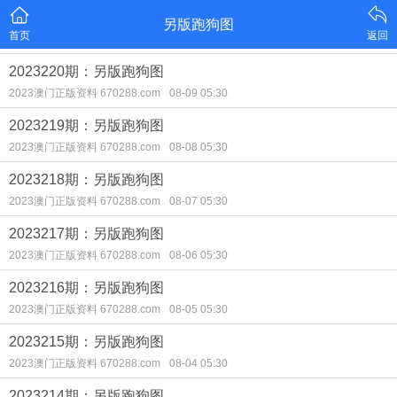
另版跑狗图
首页
返回
2023220期：另版跑狗图
2023澳门正版资料 670288.com
08-09 05:30
2023219期：另版跑狗图
2023澳门正版资料 670288.com
08-08 05:30
2023218期：另版跑狗图
2023澳门正版资料 670288.com
08-07 05:30
2023217期：另版跑狗图
2023澳门正版资料 670288.com
08-06 05:30
2023216期：另版跑狗图
2023澳门正版资料 670288.com
08-05 05:30
2023215期：另版跑狗图
2023澳门正版资料 670288.com
08-04 05:30
2023214期：另版跑狗图