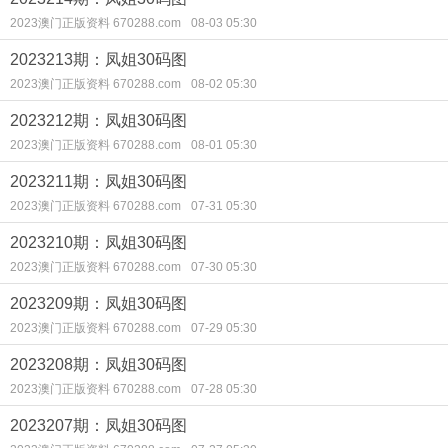
2023澳门正版资料 670288.com
08-03 05:30
2023213期：凤姐30码图
2023澳门正版资料 670288.com
08-02 05:30
2023212期：凤姐30码图
2023澳门正版资料 670288.com
08-01 05:30
2023211期：凤姐30码图
2023澳门正版资料 670288.com
07-31 05:30
2023210期：凤姐30码图
2023澳门正版资料 670288.com
07-30 05:30
2023209期：凤姐30码图
2023澳门正版资料 670288.com
07-29 05:30
2023208期：凤姐30码图
2023澳门正版资料 670288.com
07-28 05:30
2023207期：凤姐30码图